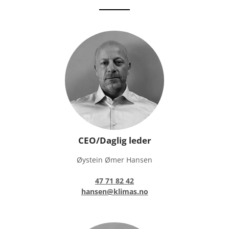
CEO/Daglig leder
Øystein Ømer Hansen
47 71 82 42
hansen@klimas.no