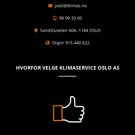
post@klimas.no

98 99 33 00

Sandstuveien 60A, 1184 OSLO

Orgnr 915 440 622

HVORFOR VELGE KLIMASERVICE OSLO AS