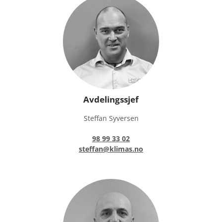
Avdelingssjef
Steffan Syversen
98 99 33 02
steffan@klimas.no