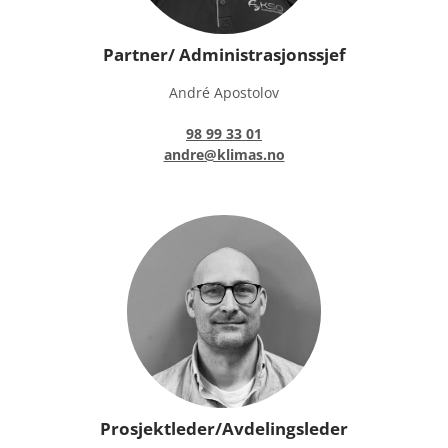
Partner/ Administrasjonssjef
André Apostolov
98 99 33 01
andre@klimas.no
Prosjektleder/Avdelingsleder