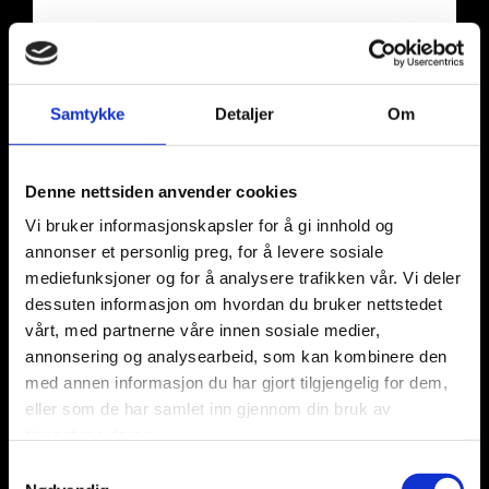
KJØLING
Våre kjøleteknikere har, med sine mange
Samtykke
Detaljer
Om
års erfaring innen kjøling, bygget opp
Klimaservice Oslo til en bedrift med høy
kompetanse og et meget godt
Denne nettsiden anvender cookies
arbeidsmiljø.
Kjøleavdelingen leverer og monterer alt
Vi bruker informasjonskapsler for å gi innhold og
fra isvannmaskiner, tørrkjølere til mindre
annonser et personlig preg, for å levere sosiale
DX-Splitter og plugin maskiner til kjøl og
mediefunksjoner og for å analysere trafikken vår. Vi deler
frys.
dessuten informasjon om hvordan du bruker nettstedet
Vi utfører service, vedlikehold og F-gass
vårt, med partnerne våre innen sosiale medier,
lekkasjesøking på alt fra små plugin
annonsering og analysearbeid, som kan kombinere den
systemer til store skruekompressorer for
med annen informasjon du har gjort tilgjengelig for dem,
våre næringskunder.
Klimaservice Oslo AS levere kun produkter
eller som de har samlet inn gjennom din bruk av
av høy kvalitet fra produsenter som;
tjenestene deres.
Thoshiba, Mitsubishi, Silensys, Flakt
Samtykkevalg
Woods, Systemair, Frico, Danfoss med